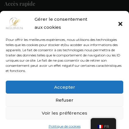
Accès rapide
Gérer le consentement
Accueil
Nos Suites
aux cookies
Nos Restaurants
Réceptions
Pour offrir les meilleures expériences, nous utilisons des technologies
Loisirs & services
Contact
telles que les cookies pour stocker et/ou accéder aux informations des
appareils. Le fait de consentir à ces technologies nous permettra de
Politique de cookies (UE)
traiter des données telles que le comportement de navigation ou les ID
uniques sur ce site. Le fait de ne pas consentir ou de retirer son
consentement peut avoir un effet négatif sur certaines caractéristiques
et fonctions.
Réseaux Sociaux
Accepter
Suivez-nous et tenez vous informé de nos actualités !
Refuser
Voir les préférences
Politique de cookies
FR