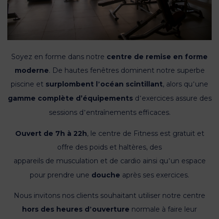
Soyez en forme dans notre
centre de remise en forme
moderne
. De hautes fenêtres dominent notre
superbe
piscine et
surplombent l
océan scintillant
, alors qu
une
’
’
gamme compl
è
te d’équipements
d
exercices assure des
’
sessions d
entra
înements efficaces.
’
Ouvert de 7h à 22h
, le centre de Fitness est gratuit et
offre des poids et halt
è
res, des
appareils de musculation et de cardio ainsi qu
un espace
’
pour prendre une
douche
après ses exercices.
Nous invitons nos clients souhaitant utiliser notre centre
hors des heures d
ouverture
normale à
faire leur
’