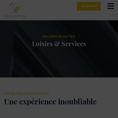
Skip
RÉSERVER
to
content
MILLENIUM SUITES
Loisirs & Services
HÔTEL MILLENIUM SUITES
Une expérience inoubliable